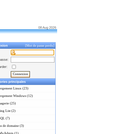
08 Aug 2026
exion
[Mot de passe perdu]
passe:
rder:
ories principales
ergement Linux (23)
ergement Windows (12)
agerie (25)
ing List (2)
QL (7)
s de domaine (3)
MyAdmin (1)