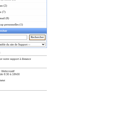
au (2)
m (7)
ail (8)
up personnelles (1)
rcher
:
er notre support à distance
:
Webcreatif
de 8:30 à 18h00