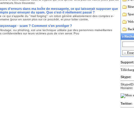
 spammeurs.Vous trouverez
Rése
es d'erreurs dans ma boîte de messagerie, ce qui laisserait supposer que
ompte pour envoyer du spam. Que s'est-il réellement passé ?
Spa
 ce qui s'appelle du "mail forging": un robot génère aléatoirement des comptes e-
omaine (pour en savoir plus sur ce procédé, et pour lutter contre,
Webm
ameçonnage - scam ? Comment s'en protéger ?
Back
 filoutage, ou phishing, est une technique utilisée par des personnes malveillantes
 confidentielles sur leurs victimes puis de s’en servir. Pou
Reche
Support
Télécharg
Skype:
SkypeID
Horaire:
Twitter: