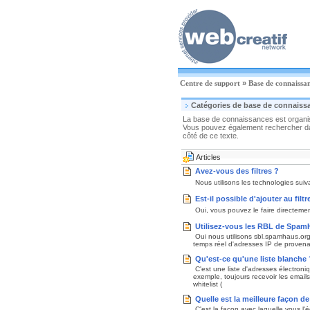
Centre de support
»
Base de connaissa
Catégories de base de connaiss
La base de connaissances est organisé
Vous pouvez également rechercher dan
côté de ce texte.
Articles
Avez-vous des filtres ?
Nous utilisons les technologies suiv
Est-il possible d'ajouter au fi
Oui, vous pouvez le faire directeme
Utilisez-vous les RBL de Spam
Oui nous utilisons sbl.spamhaus.o
temps réel d'adresses IP de proven
Qu'est-ce qu'une liste blanche 
C'est une liste d'adresses électroni
exemple, toujours recevoir les email
whitelist (
Quelle est la meilleure façon d
C'est la façon avec laquelle vous l'é