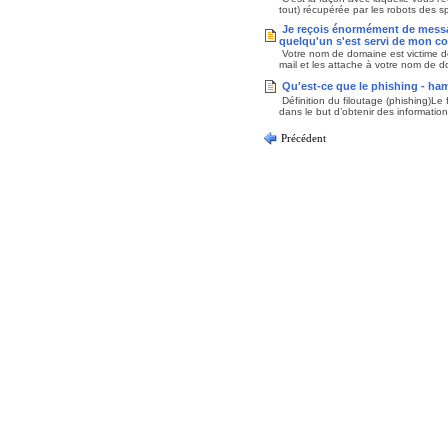
tout) récupérée par les robots des
Je reçois énormément de messag
quelqu'un s'est servi de mon c
Votre nom de domaine est victime de
mail et les attache à votre nom de d
Qu'est-ce que le phishing - h
Définition du filoutage (phishing)Le
dans le but d’obtenir des informations
Précédent