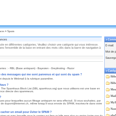
nces
»
Spam
ances
Conn
e en différentes catégories; Veuillez choisir une catégorie qui vous intéresse.
E-mail:
s l'ensemble de la base en entrant des mots clés dans la barre de navigation à
Mot de 
Sauvega
antes : - RBL (Base antispam) - Bayesien - Greylinsting - Razor
Catég
ltre des messages qui me sont parvenus et qui sont du spam ?
Héb
nt depuis le Webmail à la rubrique paramètre.
Héb
Haus ?
rg The Spamhaus Block List (SBL.spamhous.org) que nous utilisons est une base en
Mess
ance directe des spammeurs.
Mail
?
ques pour lesquelles aucun filtrage antispam ne sera effectué. Si vous souhaitez, par
MyS
s de dupont@internet.ch, même lorsqu'il vous envoie du SPAM, inscrivez-le dans votre
Nom
e cacher un email pour éviter le SPAM ?
php
crivez et avec laquelle vous la cryptez qui fera qu'elle sera plus ou moins (voire pas du