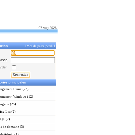
07 Aug 2026
exion
[Mot de passe perdu]
passe:
rder:
ories principales
ergement Linux (23)
ergement Windows (12)
agerie (25)
ing List (2)
QL (7)
s de domaine (3)
MyAdmin (1)