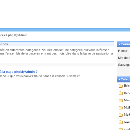
nces
»
phpMyAdmin
ances
Conn
e en différentes catégories; Veuillez choisir une catégorie qui vous intéresse.
E-mail:
s l'ensemble de la base en entrant des mots clés dans la barre de navigation à
Mot de 
Sauvega
à la page phpMyAdmin ?
serveur que vous pouvez trouver dans la console. Exemple:
Catég
Héb
Héb
Mess
Mail
MyS
Nom
php