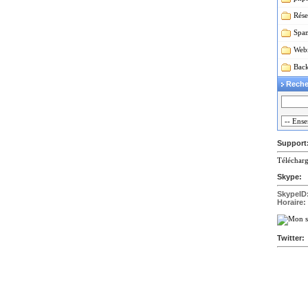
Rése
Spa
Webm
Back
Reche
Support
Télécharg
Skype:
SkypeID
Horaire:
Twitter: