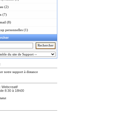
au (2)
m (7)
ail (8)
up personnelles (1)
rcher
:
er notre support à distance
:
Webcreatif
de 8:30 à 18h00