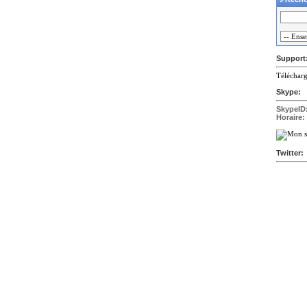
Support
Télécharg
Skype:
SkypeID
Horaire:
Twitter: