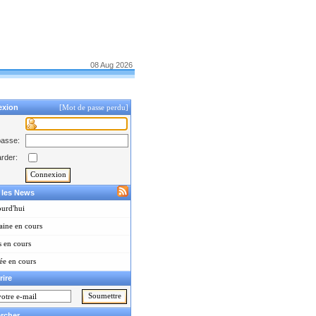
08 Aug 2026
exion
[Mot de passe perdu]
passe:
rder:
r les News
urd'hui
ine en cours
 en cours
e en cours
rire
rcher