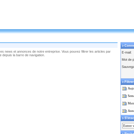
Conn
es news et annonces de notre entreprise. Vous pouvez filtrer les articles par
E-mail:
ge depuis la barre de navigation.
Mot de 
Sauvega
Filtre
Aujo
Sema
Mois
Anné
S'insc
Reche