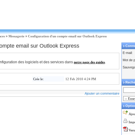
nces
»
Messagerie
»
Configuration d'un compte email sur Outlook Express
compte email sur Outlook Express
Conn
E-mail:
Mot de 
figuration des logiciels et des services dans
.
notre page des guides
Sauvega
Crée le:
12 Feb 2010 4:24 PM
Reche
Ajouter un commentaire
Option
Ajou
Impr
Ver