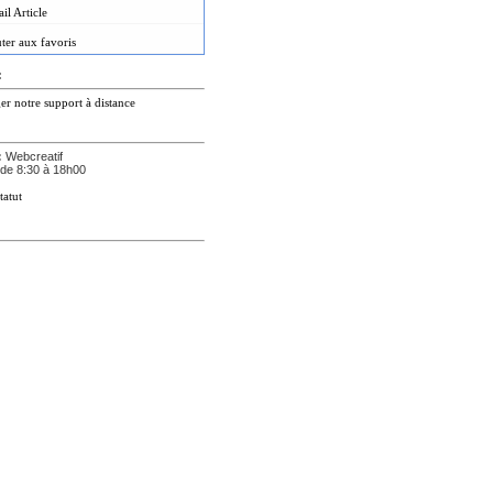
il Article
ter aux favoris
:
er notre support à distance
:
Webcreatif
de 8:30 à 18h00