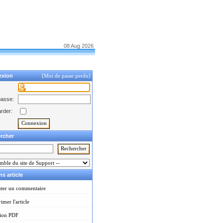
08 Aug 2026
exion
[Mot de passe perdu]
passe:
rder:
rcher
s article
ter un commentaire
imer l'article
sion PDF