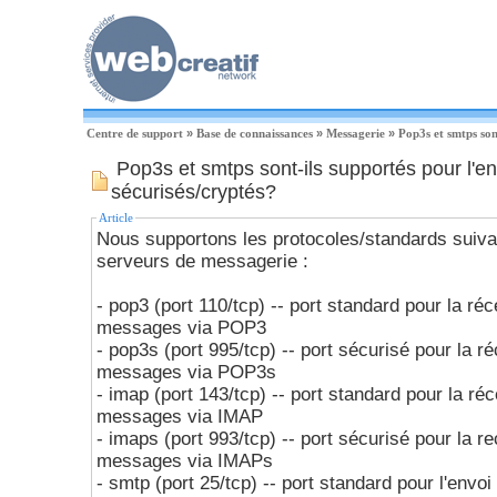
Centre de support
»
Base de connaissances
»
Messagerie
»
Pop3s et smtps son
Pop3s et smtps sont-ils supportés pour l'en
sécurisés/cryptés?
Article
Nous supportons les protocoles/standards suiva
serveurs de messagerie :
- pop3 (port 110/tcp) -- port standard pour la ré
messages via POP3
- pop3s (port 995/tcp) -- port sécurisé pour la r
messages via POP3s
- imap (port 143/tcp) -- port standard pour la ré
messages via IMAP
- imaps (port 993/tcp) -- port sécurisé pour la r
messages via IMAPs
- smtp (port 25/tcp) -- port standard pour l'env